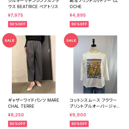
シルキーサテンシンプルブラ
転写プリントカットソー CL
ウス BEATRICE ベアトリス
OCHE
¥7,975
¥4,895
50%OFF
50%OFF
ギャザーワイドパンツ MARE
コットンスムース フラワー
CHAL TERRE
プリントプルオーバージャー
ジ sutseso スチェッソ
¥8,250
¥9,900
50%OFF
50%OFF