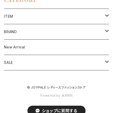
CATEGORY
ITEM
Tops
BRAND
Cutsew
Onepiece
BEATRICE
New Arrival
Sweater
Outer
BRAHMIN
SALE
Blouse
Jacket
Bottoms
C+
Outlet S/S
© JOYPALE レディースファッションストア
Pullover
Coat
Pants
Accessories
Mylanka
Outlet A/W
Powered by
Vest
Skirt
Bag
LalliaMu
ショップに質問する