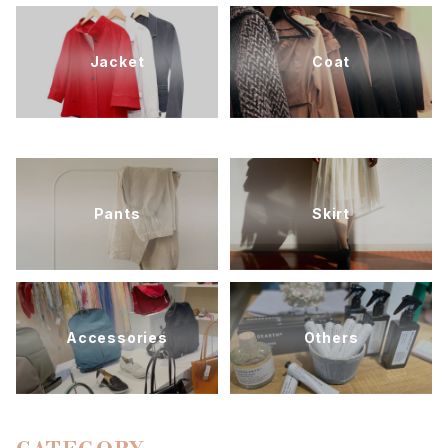
Jacket
Coat
Pants
Skirt
Accessories
Others