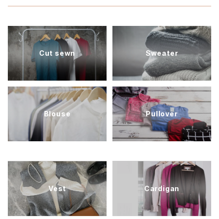
Cut sewn
Sweater
Blouse
Pullover
Vest
Cardigan