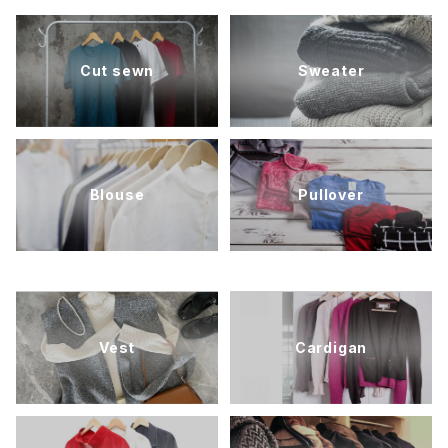
Cut sewn
Sweater
Blouse
Pullover
Vest
Cardigan