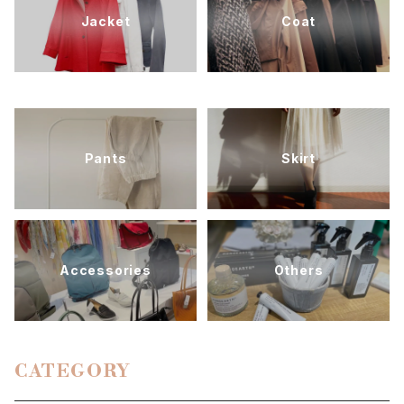
Jacket
Coat
Pants
Skirt
Accessories
Others
CATEGORY