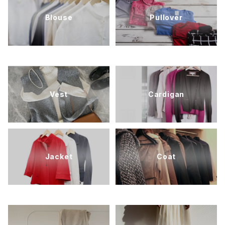
Blouse
Pullover
Vest
Cardigan
Jacket
Coat