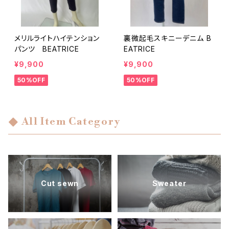
メリルライトハイテンション
裏微起毛スキニーデニム B
パンツ BEATRICE
EATRICE
¥9,900
¥9,900
50%OFF
50%OFF
All Item Category
Cut sewn
Sweater