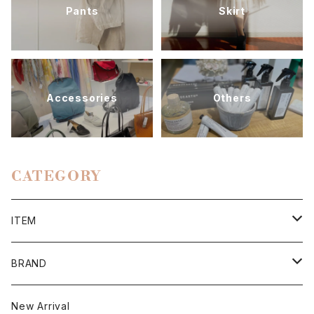
Pants
Skirt
Accessories
Others
CATEGORY
ITEM
Tops
BRAND
Cutsew
Onepiece
BEATRICE
New Arrival