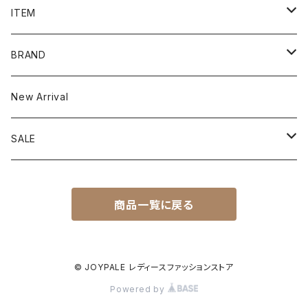
ITEM
Tops
BRAND
Cutsew
Onepiece
BEATRICE
New Arrival
Sweater
Outer
BRAHMIN
SALE
Blouse
Jacket
Bottoms
C+
Outlet S/S
商品一覧に戻る
Pullover
Coat
Pants
Accessories
Mylanka
Outlet A/W
Vest
Skirt
Bag
LalliaMu
© JOYPALE レディースファッションストア
Powered by
Cardigan
Shoes
INTELLECTION