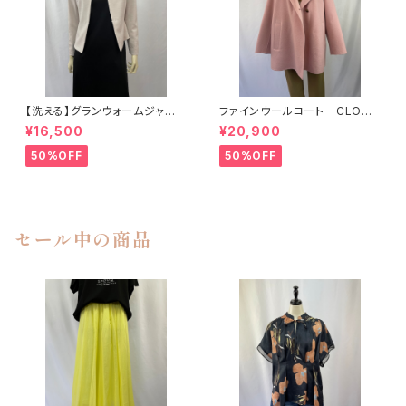
【洗える】グランウォームジャー
ファインウールコート CLOCH
ジ キーカラージャケット UNTI
E
¥16,500
¥20,900
TLED
50%OFF
50%OFF
セール中の商品