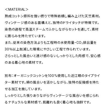
＜MATERIAL＞
熟成コットン原料を強い撚りで特殊紡績し編み上げた天竺素材。
ヴィンテージ感のある面構えと、独特のドライタッチが特徴です。
染色の過程で高温スチームでふかしながらセットを通して、素材
に膨らみを持たせています。
また、従来の染色方法よりも工程時の水使用量・CO₂排出量を
30％以上削減した環境にやさしい工程で作られています。
さらっとした風合いと透け感のないしっかりとした肉感で、安心感
のある着心地の素材です。
別布：オーガニックコットンを100%使用した近江晒のタイプライ
ター素材です。綿の風合いを活かしながら、独特の反撥感を持た
せる加工を施しています。
しっかりとした張りありながらヴィンテージな風合いを感じられ
るナチュラルな素材感で、肌離れも良く着心地も抜群です。