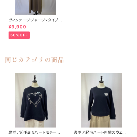
ヴィンテージジャージ×タイプラ
イタードッキングワンピース Mu
¥9,900
nich
50%OFF
同じカテゴリの商品
裏ボア起毛BIGハートモチーフ
裏ボア起毛ハート刺繍スウェット
スウェット BEATRICE
BEATRICE