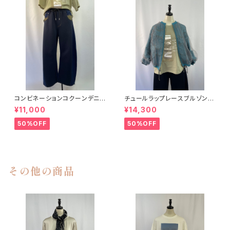
コンビネーションコクーンデニム
チュールラップレースブルゾン L
パンツ MARECHAL TERRE
allia Mu
¥11,000
¥14,300
50%OFF
50%OFF
その他の商品