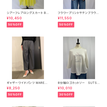
シアーフレアロングスカート BR
フラワープリントサテンブラウス
AHMIN
Lallia Mu ラリアムー
¥10,450
¥11,550
50%OFF
50%OFF
ギャザーワイドパンツ MAREC
8分袖ロゴカットソー SUTSE
HAL TERRE
SO スチェッソ
¥8,250
¥10,010
50%OFF
30%OFF