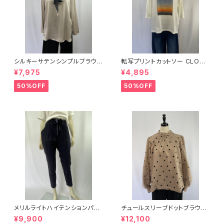
シルキーサテンシンプルブラウス
転写プリントカットソー CLOCH
BEATRICE ベアトリス
E
¥7,975
¥4,895
50%OFF
50%OFF
メリルライトハイテンションパン
チュールスリーブドットブラウス
ツ BEATRICE
Lallia Mu
¥9,900
¥12,100