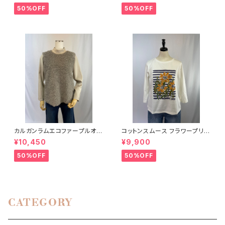
50%OFF
50%OFF
カルガンラムエコファープルオー
コットンスムース フラワープリン
バー C+
トプルオーバージャージ sutse
¥10,450
¥9,900
so スチェッソ
50%OFF
50%OFF
CATEGORY