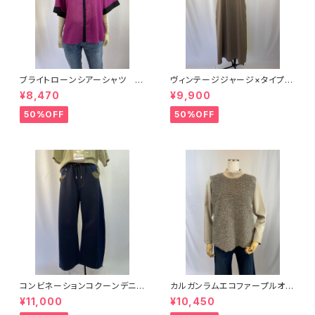
ブライトローンシアーシャツ B
ヴィンテージジャージ×タイプラ
EATRICE
イタードッキングワンピース Mu
¥8,470
¥9,900
nich
50%OFF
50%OFF
コンビネーションコクーンデニム
カルガンラムエコファープルオー
パンツ MARECHAL TERRE
バー C+
¥11,000
¥10,450