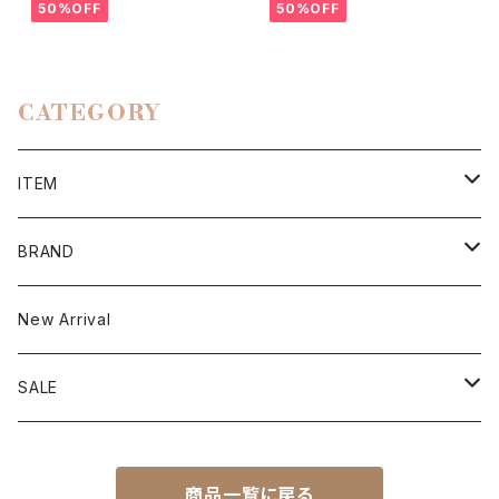
50%OFF
50%OFF
CATEGORY
ITEM
Tops
BRAND
Cutsew
Onepiece
BEATRICE
New Arrival
Sweater
Outer
BRAHMIN
SALE
Blouse
Jacket
Bottoms
C+
Outlet S/S
商品一覧に戻る