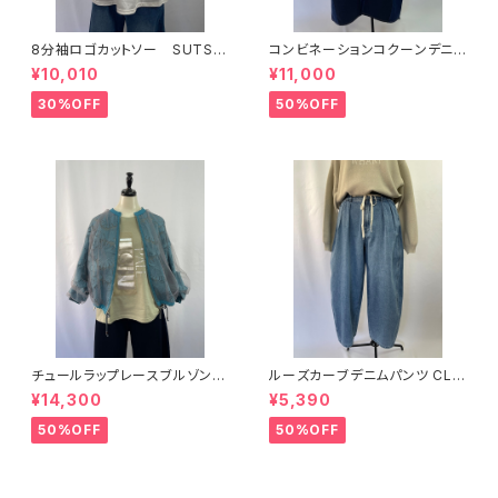
8分袖ロゴカットソー SUTSE
コンビネーションコクーンデニム
SO スチェッソ
パンツ MARECHAL TERRE
¥10,010
¥11,000
30%OFF
50%OFF
チュールラップレースブルゾン L
ルーズカーブデニムパンツ CLO
allia Mu
CHE
¥14,300
¥5,390
50%OFF
50%OFF