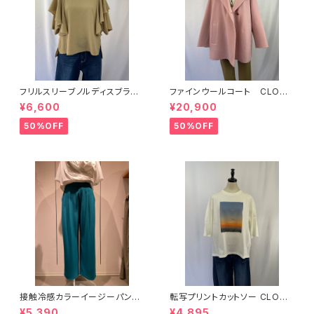
フリルスリーブノルディスブラウ
ファインウールコート CLOCH
ス CLOCHE
E
¥6,600
¥20,900
50%OFF
50%OFF
接触冷感カラーイージーパンツ
転写プリントカットソー CLOCH
CLOCHE
E
¥5,390
¥4,895