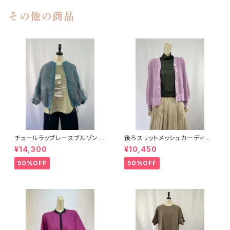
その他の商品
チュールラップレースブルゾン L
後ろスリットメッシュカーディガ
allia Mu
ン BRAHMIN ブラーミン
¥14,300
¥10,450
50%OFF
50%OFF